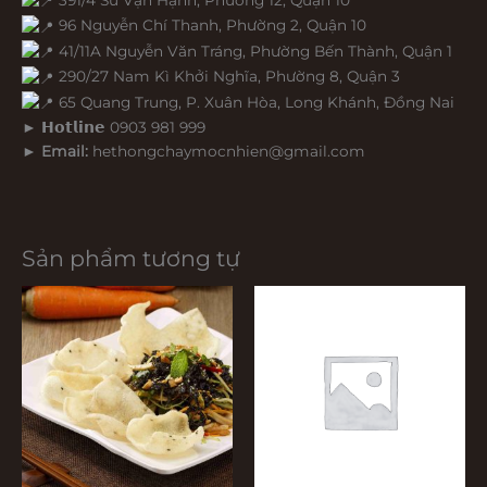
96 Nguyễn Chí Thanh, Phường 2, Quận 10
41/11A Nguyễn Văn Tráng, Phường Bến Thành, Quận 1
290/27 Nam Kì Khởi Nghĩa, Phường 8, Quận 3
65 Quang Trung, P. Xuân Hòa, Long Khánh, Đồng Nai
► 𝗛𝗼𝘁𝗹𝗶𝗻𝗲 0903 981 999
►
Email:
hethongchaymocnhien@gmail.com
Sản phẩm tương tự