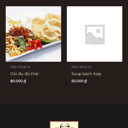
Món Khai Vị
Món Khai Vị
Gỏi đu đủ thái
Soup bách hợp
80.000
₫
50.000
₫