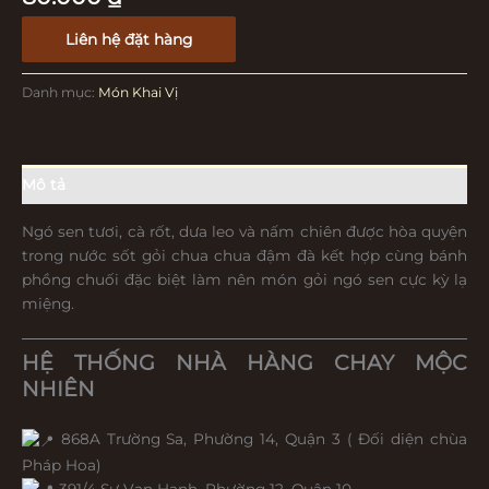
Liên hệ đặt hàng
Danh mục:
Món Khai Vị
Mô tả
Ngó sen tươi, cà rốt, dưa leo và nấm chiên được hòa quyện
trong nước sốt gỏi chua chua đậm đà kết hợp cùng bánh
phồng chuối đặc biệt làm nên món gỏi ngó sen cực kỳ lạ
miệng.
HỆ THỐNG NHÀ HÀNG CHAY MỘC
NHIÊN
868A Trường Sa, Phường 14, Quận 3 ( Đối diện chùa
Pháp Hoa)
391/4 Sư Vạn Hạnh, Phường 12, Quận 10