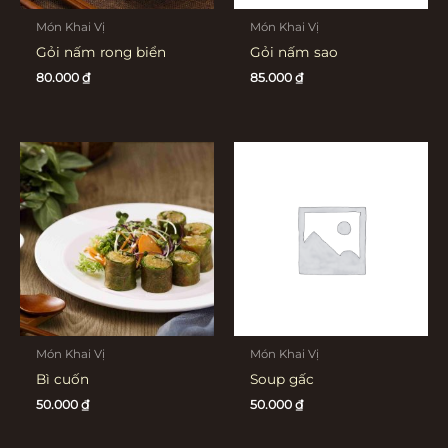
Món Khai Vị
Món Khai Vị
Gỏi nấm rong biển
Gỏi nấm sao
80.000
₫
85.000
₫
Món Khai Vị
Món Khai Vị
Bì cuốn
Soup gấc
50.000
₫
50.000
₫