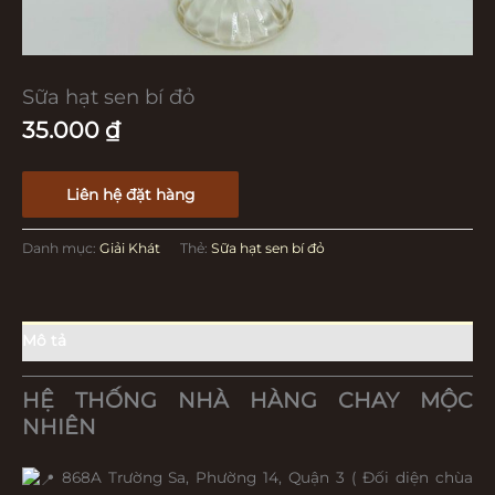
Sữa hạt sen bí đỏ
35.000
₫
Liên hệ đặt hàng
Danh mục:
Giải Khát
Thẻ:
Sữa hạt sen bí đỏ
Mô tả
HỆ THỐNG NHÀ HÀNG CHAY MỘC
NHIÊN
868A Trường Sa, Phường 14, Quận 3 ( Đối diện chùa