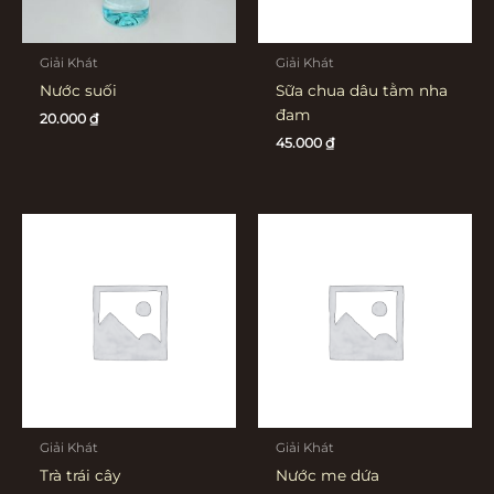
Giải Khát
Giải Khát
Nước suối
Sữa chua dâu tằm nha
đam
20.000
₫
45.000
₫
Giải Khát
Giải Khát
Trà trái cây
Nước me dứa