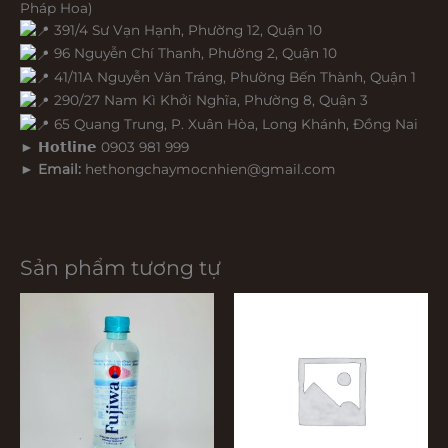
Pháp Hoa)
391/4 Sư Vạn Hạnh, Phường 12, Quận 10
96 Nguyễn Chí Thanh, Phường 2, Quận 10
41/11A Nguyễn Văn Tráng, Phường Bến Thành, Quận 1
290/27 Nam Kì Khởi Nghĩa, Phường 8, Quận 3
65 Quang Trung, P. Xuân Hòa, Long Khánh, Đồng Nai
► 𝗛𝗼𝘁𝗹𝗶𝗻𝗲 0903 981 999
►
Email:
hethongchaymocnhien@gmail.com
Sản phẩm tương tự