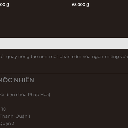
000
₫
65.000
₫
 rồi quay nóng tạo nên một phần cơm vừa ngon miệng vừ
MỘC NHIÊN
Đối diện chùa Pháp Hoa)
 10
Thành, Quận 1
 Quận 3