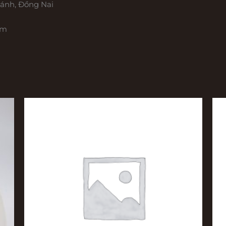
ánh, Đồng Nai
om