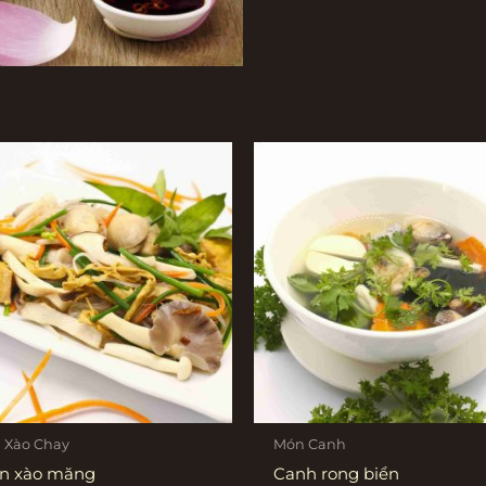
 Xào Chay
Món Canh
n xào măng
Canh rong biển