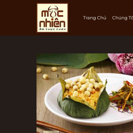
Nhảy
tới
nội
Trang Chủ
Chúng Tô
dung