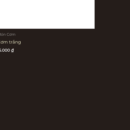
ón Cơm
ơm trắng
5.000
₫