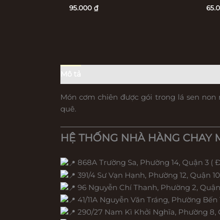
95.000
₫
65.
Mô tả
Đánh giá (0)
Món cơm chiên được gói trong lá sen non
quê.
HỆ THỐNG NHÀ HÀNG CHAY 
868A Trường Sa, Phường 14, Quận 3 ( 
391/4 Sư Vạn Hạnh, Phường 12, Quận 10
96 Nguyễn Chí Thanh, Phường 2, Quận
41/11A Nguyễn Văn Tráng, Phường Bến 
290/27 Nam Kì Khởi Nghĩa, Phường 8,