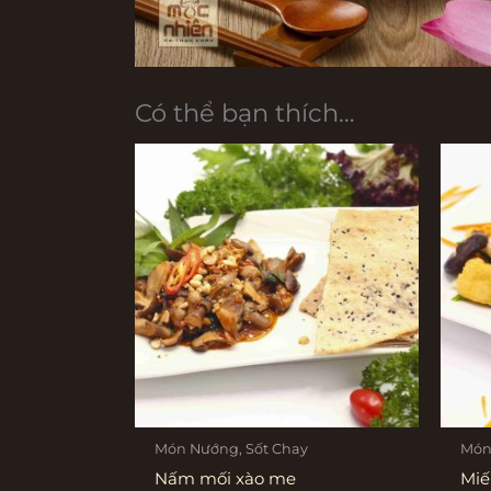
Có thể bạn thích…
Món Nướng, Sốt Chay
Món
Nấm mối xào me
Miế