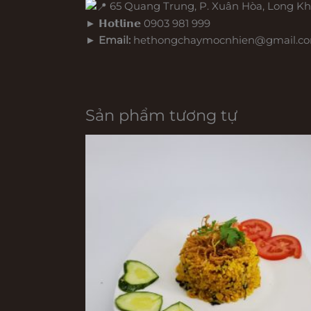
65 Quang Trung, P. Xuân Hòa, Long Kh
► 𝗛𝗼𝘁𝗹𝗶𝗻𝗲 0903 981 999
►
Email:
hethongchaymocnhien@gmail.c
Sản phẩm tương tự