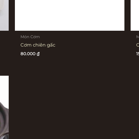
Món Cơm
M
Cơm chiên gấc
C
80.000
₫
1