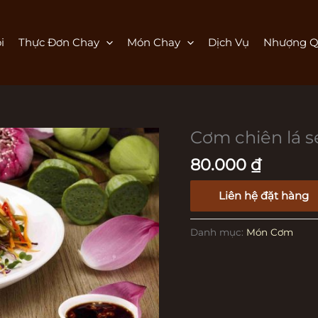
i
Thực Đơn Chay
Món Chay
Dịch Vụ
Nhượng Q
Cơm chiên lá s
Cơm
chiên
80.000
₫
lá
sen
Liên hệ đặt hàng
số
lượng
Danh mục:
Món Cơm