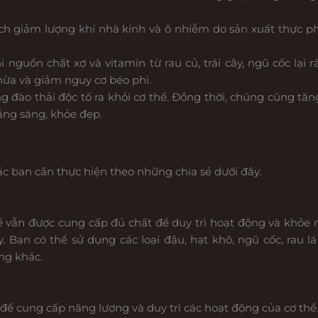
ch giảm lượng khí nhà kính và ô nhiễm do sản xuất thực p
 nguồn chất xơ và vitamin từ rau củ, trái cây, ngũ cốc lại 
thừa và giảm nguy cơ béo phì.
 đào thải độc tố ra khỏi cơ thể. Đồng thời, chúng cũng tăn
rắng sáng, khỏe đẹp.
ác bạn cần thực hiện theo những chia sẻ dưới đây.
ể vẫn được cung cấp đủ chất để duy trì hoạt động và khỏe
Bạn có thể sử dụng các loại đậu, hạt khô, ngũ cốc, rau lá 
ng khác.
t để cung cấp năng lượng và duy trì các hoạt động của cơ th