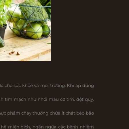
ực cho sức khỏe và môi trường. Khi áp dụng
nh tim mạch như nhồi máu cơ tim, đột quỵ,
thực phẩm chay thường chứa ít chất béo bão
g hệ miễn dịch, ngăn ngừa các bệnh nhiễm