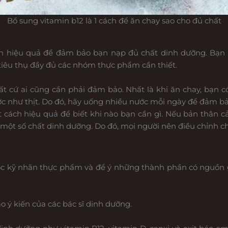
Bổ sung vitamin b12 là 1 cách để ăn chay sao cho đủ chất
h hiệu quả để đảm bảo bạn nạp đủ chất dinh dưỡng. Bạn có
iêu thụ đầy đủ các nhóm thực phẩm cần thiết.
 cứ ai cũng cần phải đảm bảo. Nhất là khi ăn chay, bạn c
c như thịt. Do đó, hãy uống nhiều nước mỗi ngày để đảm bả
t cách hiệu quả để biết khi nào bạn cần gì. Nếu bản thân 
ếu một số chất dinh dưỡng. Do đó, mọi người nên điều chỉnh 
 kỹ nhãn thực phẩm và để ý những thành phần có nguồn gố
o ý kiến của các bác sĩ dinh dưỡng.