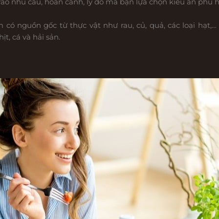
ào nhu cầu, hoàn cảnh, lý do mà bạn lựa chọn kiểu ăn phù h
có nguồn gốc từ thực vật như rau, củ, quả, các loại hạt,
t, cá và hải sản.