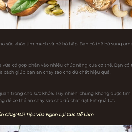
cho sức khỏe tim mạch và hệ hô hấp. Bạn có thể bổ sung omeg
e vừa có góp phần vào nhiều chức năng của cơ thể. Bạn có 
à cách giúp bạn ăn chay sao cho đủ chất hiệu quả.
 quan trọng cho sức khỏe. Tuy nhiên, chúng không được tìm
 để có thể ăn chay sao cho đủ chất đạt kết quả tốt.
Ăn Chay Đãi Tiệc Vừa Ngon Lại Cực Dễ Làm