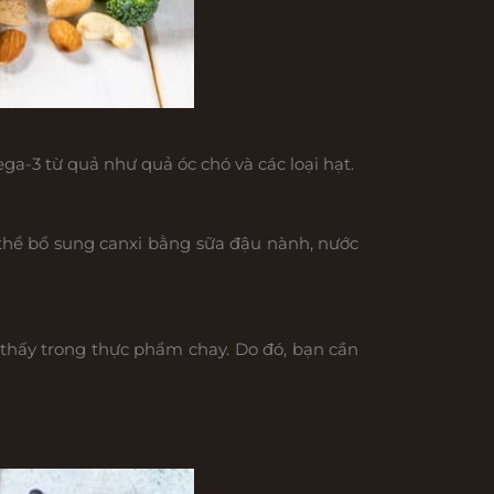
a-3 từ quả như quả óc chó và các loại hạt.
thể bổ sung canxi bằng sữa đậu nành, nước
 thấy trong thực phẩm chay. Do đó, bạn cần