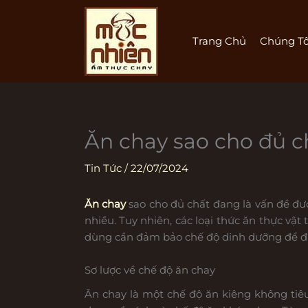
Nhảy
tới
nội
Trang Chủ
Chúng Tô
dung
Ăn chay sao cho đủ 
Tin Tức
/
22/07/2024
Ăn chay
sao cho đủ chất đang là vấn đề đư
nhiều. Tuy nhiên, các loại thức ăn thực vậ
dùng cần đảm bảo chế độ dinh dưỡng để đ
Sơ lược về chế độ ăn chay
Ăn chay là một chế độ ăn kiêng không tiêu