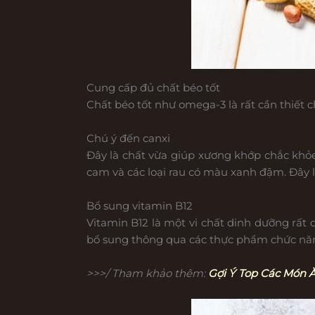
Cung cấp đủ chất béo tốt
Chất béo tốt như omega-3 là rất cần thiết 
Chú ý đến canxi
Đây là chất vừa giúp xương khớp chắc khỏ
cam và các loại rau có màu xanh đậm. Đây l
Bổ sung vitamin B12
Vitamin B12 là một vi chất dinh dưỡng rất
bổ sung thông qua các thực phẩm chức năng
>>>/ Tham khảo thêm:
Gợi Ý Top Các Món 