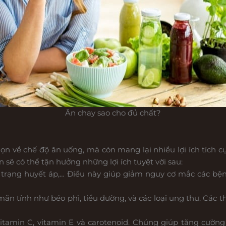
Ăn chay sao cho đủ chất?
ọn về chế độ ăn uống, mà còn mang lại nhiều lợi ích tích c
 sẽ có thể tận hưởng những lợi ích tuyệt vời sau:
nh trạng huyết áp,… Điều này giúp giảm nguy cơ mắc các bệ
n tính như béo phì, tiểu đường, và các loại ung thư. Các 
itamin C, vitamin E và carotenoid. Chúng giúp tăng cườn