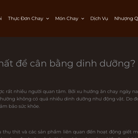
i
Thực Đơn Chay
Món Chay
Dịch Vụ
Nhượng Q
chất để cân bằng dinh dưỡng?
ợc rất nhiều người quan tâm. Bởi xu hướng ăn chay ngày n
t thường không có quá nhiều dinh dưỡng như động vật. Do đ
ảm bảo sức khỏe.
 thụ thịt và các sản phẩm liên quan đến hoạt động giết m