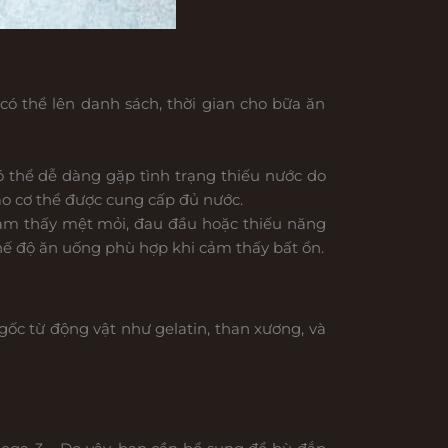
 thể lên danh sách, thời gian cho bữa ăn
ó thể dễ dàng gặp tình trạng thiếu nước do
o cơ thể được cung cấp đủ nước.
cảm thấy mệt mỏi, đau đầu hoặc thiếu năng
chế độ ăn uống phù hợp khi cảm thấy bất ổn.
c từ động vật như gelatin, than xương, và