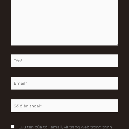
đây...
Tên*
Email*
Trang
web
Lưu tên của tôi, email, và trang web trong trình