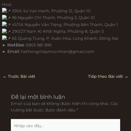
Hoa)
391/4 Sư Vạn Hạnh, Phường 12, Quận 10
96 Nguyễn Chí Thanh, Phường 2, Quận 10
41/11A Nguyễn Văn Tráng, Phường Bến Thành, Quận 1
290/27 Nam Kì Khởi Nghĩa, Phường 8, Quận 3
65 Quang Trung, P. Xuân Hòa, Long Khánh, Đồng Nai
► 𝗛𝗼𝘁𝗹𝗶𝗻𝗲 0903 981 999
►
Email:
hethongchaymocnhien@gmail.com
←
Trước Bài viết
Tiếp theo Bài viết
→
Để lại một bình luận
Email của bạn sẽ không được hiển thị công khai.
Các
trường bắt buộc được đánh dấu
*
Nhập
vào