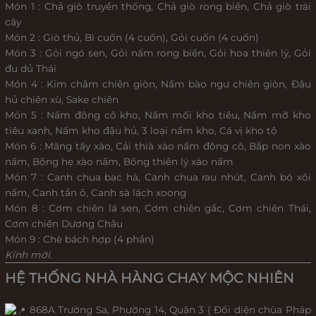
Món 1 : Chả giò truyền thống, Chả giò rong biển, Chả giò trái
cây
Món 2 : Giò thủ, Bì cuốn (4 cuốn), Gỏi cuốn (4 cuốn)
Món 3 : Gỏi ngó sen, Gỏi nấm rong biển, Gỏi hoa thiên lý, Gỏi
đu dủ Thái
Món 4 : Kim châm chiên giòn, Nấm bào ngư chiên giòn, Đậu
hủ chiên xù, Sake chiên
Món 5 : Nấm đông cô kho, Nấm mối kho tiêu, Nấm mỡ kho
tiêu xanh, Nấm kho đậu hủ, 3 loại nấm kho, Cá vị kho tộ
Món 6 : Măng tây xào, Cải thià xào nấm đông cô, Bắp non xào
nấm, Bông hẹ xào nấm, Bông thiên lý xào nấm
Món 7 : Canh chua bạc hà, Canh chua rau nhút, Canh bó xôi
nấm, Canh tần ô, Canh sà lách xoong
Món 8 : Cơm chiên lá sen, Cơm chiên gấc, Cơm chiên Thái,
Cơm chiên Dương Châu
Món 9 : Chè bách hợp (4 phần)
Kính mời.
HỆ THỐNG NHÀ HÀNG CHAY MỘC NHIÊN
868A Trường Sa, Phường 14, Quận 3 ( Đối diện chùa Pháp