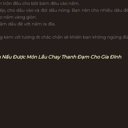
n trộn đều cho bột bám đều vào nấm.
bếp, cho dầu vào và đợi dầu nóng. Bạn nên cho nhiều dầu đ
ho nấm vàng giòn.
thấm dầu để vớt nấm ra đĩa.
 kèm với tương ớt chắc chắn sẽ khiến bạn không ngừng đũ
n Nấu Được Món Lẩu Chay Thanh Đạm Cho Gia Đình