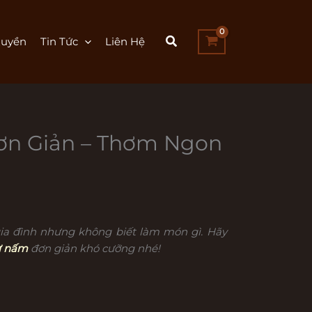
uyền
Tin Tức
Liên Hệ
ơn Giản – Thơm Ngon
gia đình nhưng không biết làm món gì. Hãy
ừ nấm
đơn giản khó cưỡng nhé!