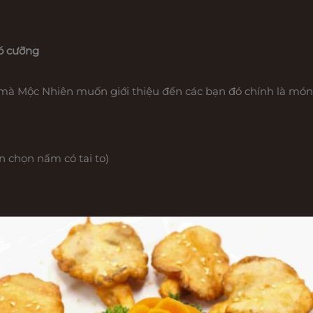
ó cưỡng
à Mộc Nhiên muốn giới thiệu đến các bạn đó chính là món
 chọn nấm có tai to)