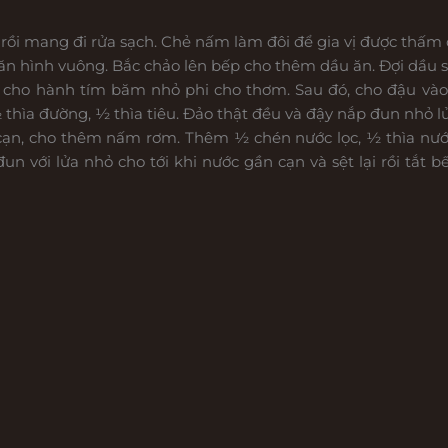
ồi mang đi rửa sạch. Chẻ nấm làm đôi để gia vị được thấm 
 hình vuông. Bắc chảo lên bếp cho thêm dầu ăn. Đợi dầu sôi
ó cho hành tím băm nhỏ phi cho thơm. Sau đó, cho đậu vào 
 thìa đường, ½ thìa tiêu. Đảo thật đều và đậy nắp đun nhỏ lử
ạn, cho thêm nấm rơm. Thêm ½ chén nước lọc, ½ thìa nước
 đun với lửa nhỏ cho tới khi nước gần cạn và sệt lại rồi t