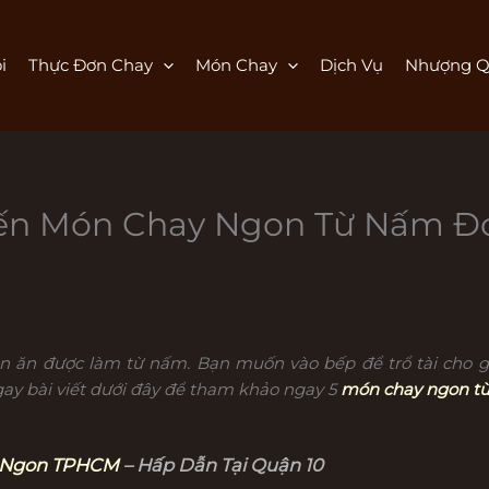
i
Thực Đơn Chay
Món Chay
Dịch Vụ
Nhượng Q
iến Món Chay Ngon Từ Nấm Đ
ón ăn được làm từ nấm. Bạn muốn vào bếp để trổ tài cho 
ay bài viết dưới đây để tham khảo ngay 5
món chay ngon t
 Ngon TPHCM
– Hấp Dẫn Tại Quận 10