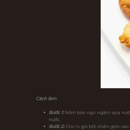
Cách làm
Bước 1:
Nấm bào ngư ngâm qua nước mu
nước.
Bước 2:
Cho ½ gói bột chiên giòn vào m