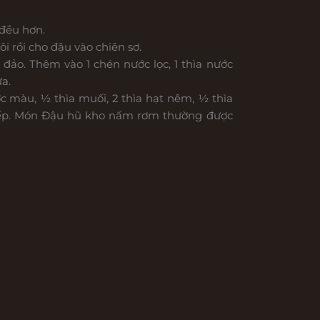
đều hơn.
 rồi cho đậu vào chiên sơ.
đảo. Thêm vào 1 chén nước lọc, 1 thìa nước
a.
 màu, ½ thìa muối, 2 thìa hạt nêm, ½ thìa
ắt bếp. Món Đậu hũ kho nấm rơm thường được