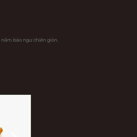
 nấm bào ngư chiên giòn.