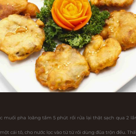
ối pha loãng tầm 5 phút rồi rửa lại thật sạch qua 2 lần 
ột cái tô, cho nước lọc vào từ từ rồi dùng đũa trộn đều. Thấy