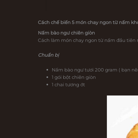
Cách chế biến 5 món chay ngon từ nấm kh
Nấm bào ngư chiên giòn
Cách làm món chay ngon từ nấm đầu tiên m
Chuẩn bị
Nấm bào ngư tươi 200 gram ( bạn nên
1 gói bột chiên giòn
1 chai tương ớt