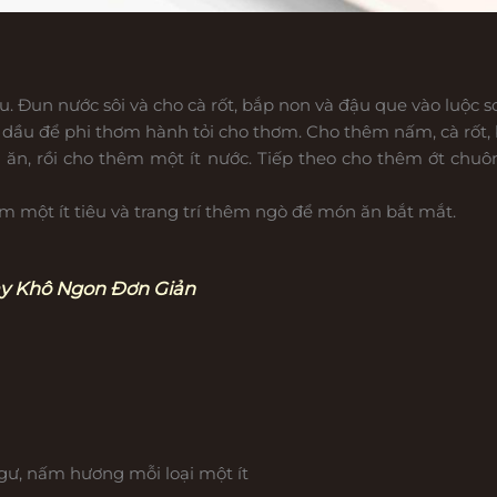
u. Đun nước sôi và cho cà rốt, bắp non và đậu que vào luộc s
dầu để phi thơm hành tỏi cho thơm. Cho thêm nấm, cà rốt, 
ăn, rồi cho thêm một ít nước. Tiếp theo cho thêm ớt chuôn
êm một ít tiêu và trang trí thêm ngò để món ăn bắt mắt.
y Khô Ngon Đơn Giản
ư, nấm hương mỗi loại một ít