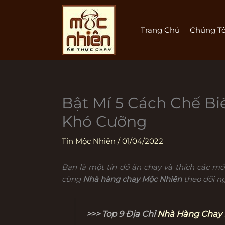
Nhảy
tới
nội
Trang Chủ
Chúng Tô
dung
Bật Mí 5 Cách Chế B
Khó Cưỡng
Tin Mộc Nhiên
/
01/04/2022
Bạn là một tín đồ ăn chay và thích các m
cùng
Nhà hàng chay Mộc Nhiên
theo dõi ng
>>> Top 9 Địa Chỉ
Nhà Hàng Chay