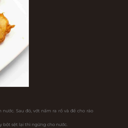
nước. Sau đó, vớt nấm ra rổ và để cho ráo
 bột sệt lại thì ngừng cho nước.