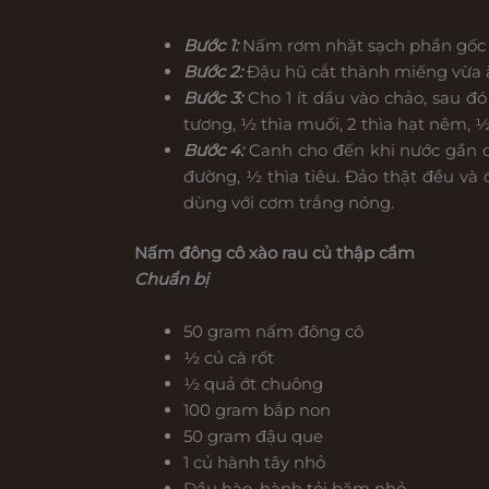
Bước 1:
Nấm rơm nhặt sạch phần gốc r
Bước 2:
Đậu hũ cắt thành miếng vừa ăn
Bước 3:
Cho 1 ít dầu vào chảo, sau đ
tương, ½ thìa muối, 2 thìa hạt nêm, ½
Bước 4:
Canh cho đến khi nước gần c
đường, ½ thìa tiêu. Đảo thật đều và
dùng với cơm trắng nóng.
Nấm đông cô xào rau củ thập cẩm
Chuẩn bị
50 gram nấm đông cô
½ củ cà rốt
½ quả ớt chuông
100 gram bắp non
50 gram đậu que
1 củ hành tây nhỏ
Dầu hào, hành tỏi băm nhỏ